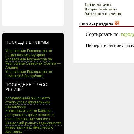
Internet-маркетинг
Интернет-сообщества
Электронная коммерция
Фирмы раздела
Сортировать по:
город
ПОСЛЕДНИЕ ФИРМЫ
Выберите регион:
Управление Росреестра по
Ставропольскому краю
Управление Росреестра по
Республике Северная Осетия —
Алания
Управление Росреестра по
Чеченской Республике
ПОСЛЕДНИЕ ПРЕСС-
РЕЛИЗЫ
региональный рынок авто
столкнулся с фискальным
парадоксом
Банковский сектор Кавказа:
доступность кредитования и
финансирование бизнеса
Кавказский рынок недвижимости:
инвестиции в коммерческую
застройку