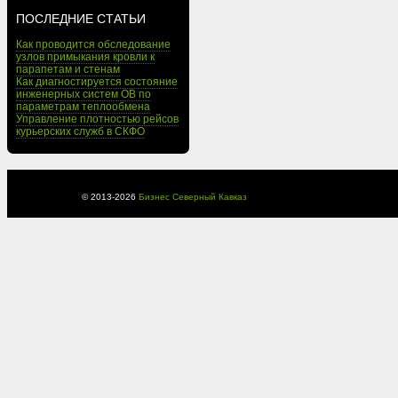
ПОСЛЕДНИЕ СТАТЬИ
Как проводится обследование
узлов примыкания кровли к
парапетам и стенам
Как диагностируется состояние
инженерных систем ОВ по
параметрам теплообмена
Управление плотностью рейсов
курьерских служб в СКФО
© 2013-
2026
Бизнес Северный Кавказ