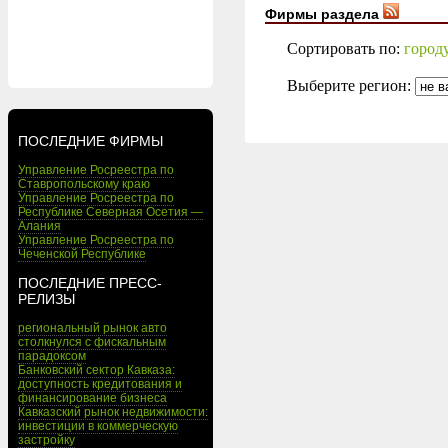
Фирмы раздела
Сортировать по:
город
Выберите регион:
ПОСЛЕДНИЕ ФИРМЫ
Управление Росреестра по
Ставропольскому краю
Управление Росреестра по
Республике Северная Осетия —
Алания
Управление Росреестра по
Чеченской Республике
ПОСЛЕДНИЕ ПРЕСС-
РЕЛИЗЫ
региональный рынок авто
столкнулся с фискальным
парадоксом
Банковский сектор Кавказа:
доступность кредитования и
финансирование бизнеса
Кавказский рынок недвижимости:
инвестиции в коммерческую
застройку