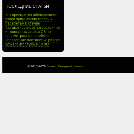
ПОСЛЕДНИЕ СТАТЬИ
Как проводится обследование
узлов примыкания кровли к
парапетам и стенам
Как диагностируется состояние
инженерных систем ОВ по
параметрам теплообмена
Управление плотностью рейсов
курьерских служб в СКФО
© 2013-
2026
Бизнес Северный Кавказ