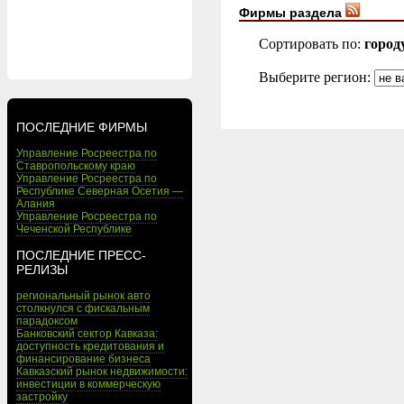
Фирмы раздела
Сортировать по:
город
Выберите регион:
ПОСЛЕДНИЕ ФИРМЫ
Управление Росреестра по
Ставропольскому краю
Управление Росреестра по
Республике Северная Осетия —
Алания
Управление Росреестра по
Чеченской Республике
ПОСЛЕДНИЕ ПРЕСС-
РЕЛИЗЫ
региональный рынок авто
столкнулся с фискальным
парадоксом
Банковский сектор Кавказа:
доступность кредитования и
финансирование бизнеса
Кавказский рынок недвижимости:
инвестиции в коммерческую
застройку