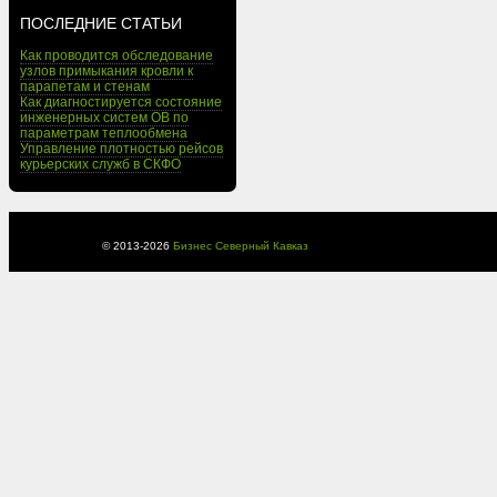
ПОСЛЕДНИЕ СТАТЬИ
Как проводится обследование
узлов примыкания кровли к
парапетам и стенам
Как диагностируется состояние
инженерных систем ОВ по
параметрам теплообмена
Управление плотностью рейсов
курьерских служб в СКФО
© 2013-
2026
Бизнес Северный Кавказ