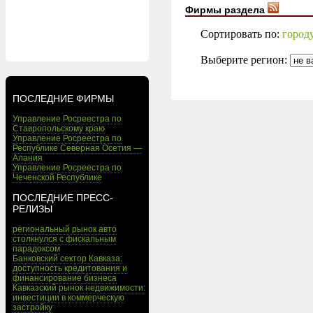
Фирмы раздела
Сортировать по:
город
Выберите регион:
ПОСЛЕДНИЕ ФИРМЫ
Управление Росреестра по
Ставропольскому краю
Управление Росреестра по
Республике Северная Осетия —
Алания
Управление Росреестра по
Чеченской Республике
ПОСЛЕДНИЕ ПРЕСС-
РЕЛИЗЫ
региональный рынок авто
столкнулся с фискальным
парадоксом
Банковский сектор Кавказа:
доступность кредитования и
финансирование бизнеса
Кавказский рынок недвижимости:
инвестиции в коммерческую
застройку