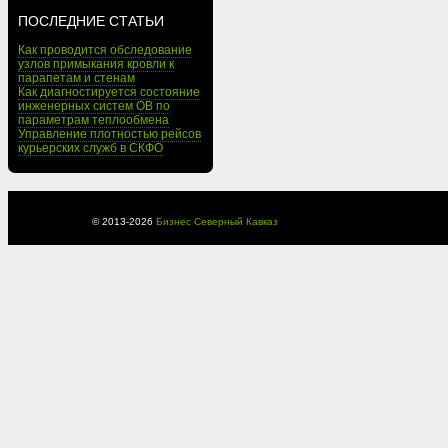
ПОСЛЕДНИЕ СТАТЬИ
Как проводится обследование
узлов примыкания кровли к
парапетам и стенам
Как диагностируется состояние
инженерных систем ОВ по
параметрам теплообмена
Управление плотностью рейсов
курьерских служб в СКФО
© 2013-
2026
Бизнес Северный Кавказ