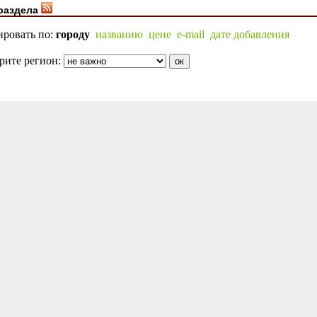
раздела
ировать по:
городу
названию
цене
e-mail
дате добавления
рите регион: