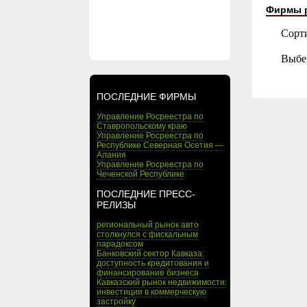
Фирмы 
Сорт
Выбе
ПОСЛЕДНИЕ ФИРМЫ
Управление Росреестра по
Ставропольскому краю
Управление Росреестра по
Республике Северная Осетия —
Алания
Управление Росреестра по
Чеченской Республике
ПОСЛЕДНИЕ ПРЕСС-
РЕЛИЗЫ
региональный рынок авто
столкнулся с фискальным
парадоксом
Банковский сектор Кавказа:
доступность кредитования и
финансирование бизнеса
Кавказский рынок недвижимости:
инвестиции в коммерческую
застройку