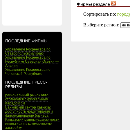
Фирмы раздела
Сортировать по:
город
Выберите регион:
ПОСЛЕДНИЕ ФИРМЫ
Управление Росреестра по
Ставропольскому краю
Управление Росреестра по
Республике Северная Осетия —
Алания
Управление Росреестра по
Чеченской Республике
ПОСЛЕДНИЕ ПРЕСС-
РЕЛИЗЫ
региональный рынок авто
столкнулся с фискальным
парадоксом
Банковский сектор Кавказа:
доступность кредитования и
финансирование бизнеса
Кавказский рынок недвижимости:
инвестиции в коммерческую
застройку