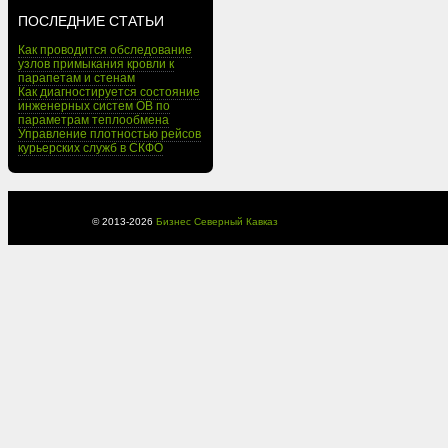
ПОСЛЕДНИЕ СТАТЬИ
Как проводится обследование
узлов примыкания кровли к
парапетам и стенам
Как диагностируется состояние
инженерных систем ОВ по
параметрам теплообмена
Управление плотностью рейсов
курьерских служб в СКФО
© 2013-
2026
Бизнес Северный Кавказ