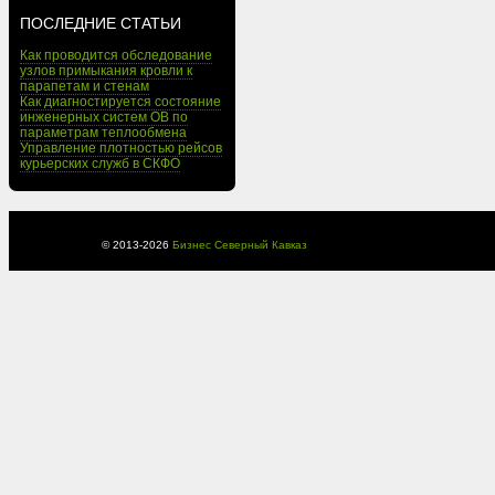
ПОСЛЕДНИЕ СТАТЬИ
Как проводится обследование
узлов примыкания кровли к
парапетам и стенам
Как диагностируется состояние
инженерных систем ОВ по
параметрам теплообмена
Управление плотностью рейсов
курьерских служб в СКФО
© 2013-
2026
Бизнес Северный Кавказ