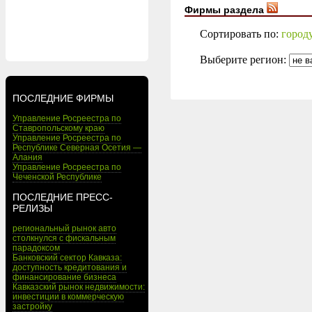
Фирмы раздела
Сортировать по:
город
Выберите регион:
ПОСЛЕДНИЕ ФИРМЫ
Управление Росреестра по
Ставропольскому краю
Управление Росреестра по
Республике Северная Осетия —
Алания
Управление Росреестра по
Чеченской Республике
ПОСЛЕДНИЕ ПРЕСС-
РЕЛИЗЫ
региональный рынок авто
столкнулся с фискальным
парадоксом
Банковский сектор Кавказа:
доступность кредитования и
финансирование бизнеса
Кавказский рынок недвижимости:
инвестиции в коммерческую
застройку