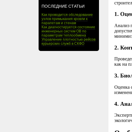
строите
ПОСЛЕДНИЕ СТАТЬИ
1. Оце
Как проводится обследование
узлов примыкания кровли к
парапетам и стенам
Анализ 
Как диагностируется состояние
допусти
инженерных систем ОВ по
параметрам теплообмена
минимиз
Управление плотностью рейсов
курьерских служб в СКФО
2. Кон
Проведе
как на п
3. Био
Оценка с
изменени
4. Ана
Эксперт
экологи