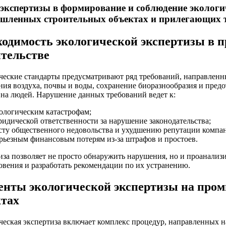
экспертизы в формирование и соблюдение экологи
шленных строительных объектах и прилегающих 
ходимость экологической экспертизы в
ительстве
ческие стандарты предусматривают ряд требований, направлен
ния воздуха, почвы и воды, сохранение биоразнообразия и пред
 на людей. Нарушение данных требований ведет к:
ологическим катастрофам;
идической ответственности за нарушение законодательства;
сту общественного недовольства и ухудшению репутации компа
рьезным финансовым потерям из-за штрафов и простоев.
иза позволяет не просто обнаружить нарушения, но и проанализ
овения и разработать рекомендации по их устранению.
енты экологической экспертизы на пр
ктах
ческая экспертиза включает комплекс процедур, направленных н