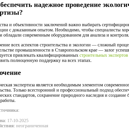
обеспечить надежное проведение экологи
ертизы?
ества и объективности заключений важно выбирать сертифициро
ации с доказанным опытом. Необходимо, чтобы специалисты хо
и обладали современным оборудованием для анализа и контроля
ение всех аспектов строительства и экологии — сложный процес
тельстве промышленности в Ставропольском крае — залог успеш
дуется привлекать квалифицированных
строительных экспертов
авить полноценную поддержку на всех этапах.
ючение
ческая экспертиза является необходимым элементом современн
льства. Только всесторонний и профессиональный подход обеспе
еских стандартов, сохранение природного наследия и создание 
 работы.
сточника
:
на
: 17-10-2025
йствия
: неограниченная