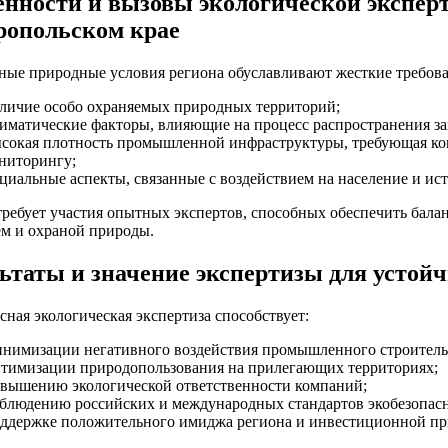
енности и вызовы экологической экспер
ропольском крае
ные природные условия региона обуславливают жесткие требован
личие особо охраняемых природных территорий;
иматические факторы, влияющие на процесс распространения за
сокая плотность промышленной инфраструктуры, требующая ко
ниторингу;
циальные аспекты, связанные с воздействием на население и ис
 требует участия опытных экспертов, способных обеспечить бал
ем и охраной природы.
ьтаты и значение экспертизы для устой
ная экологическая экспертиза способствует:
нимизации негативного воздействия промышленного строитель
тимизации природопользования на прилегающих территориях;
вышению экологической ответственности компаний;
блюдению российских и международных стандартов экобезопасн
ддержке положительного имиджа региона и инвестиционной пр