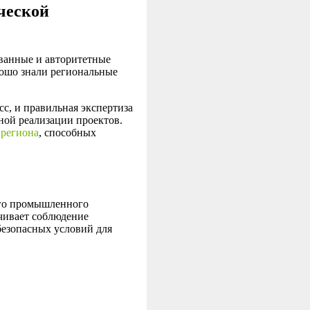
ческой
ванные и авторитетные
рошо знали региональные
.
с, и правильная экспертиза
ной реализации проектов.
 региона
, способных
ого промышленного
чивает соблюдение
безопасных условий для