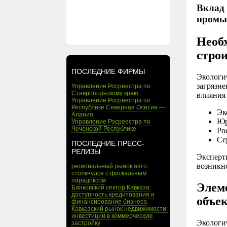
Вклад 
промы
Необ
стро
ПОСЛЕДНИЕ ФИРМЫ
Экологи
загрязне
Управление Росреестра по
Ставропольскому краю
влияния
Управление Росреестра по
Республике Северная Осетия —
Эк
Алания
Юр
Управление Росреестра по
Чеченской Республике
Ро
Се
ПОСЛЕДНИЕ ПРЕСС-
РЕЛИЗЫ
Эксперт
возникн
региональный рынок авто
столкнулся с фискальным
парадоксом
Элем
Банковский сектор Кавказа:
доступность кредитования и
объе
финансирование бизнеса
Кавказский рынок недвижимости:
инвестиции в коммерческую
Экологи
застройку