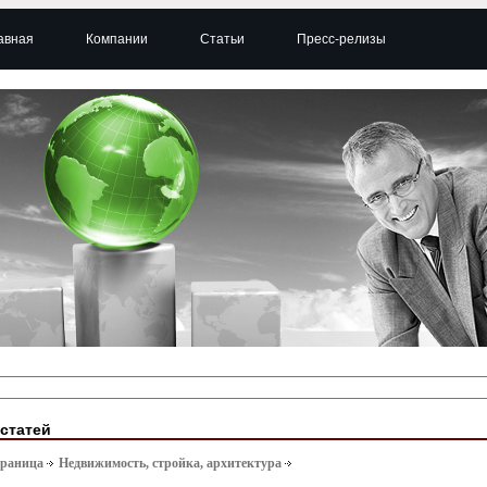
авная
Компании
Статьи
Пресс-релизы
 статей
траница
Недвижимость, стройка, архитектура