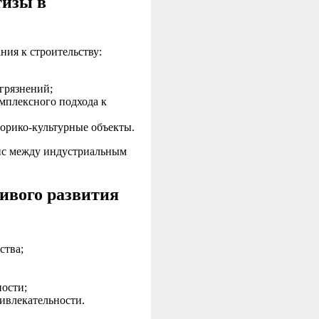
тизы в
ия к строительству:
грязнений;
мплексного подхода к
торико-культурные объекты.
анс между индустриальным
чивого развития
ства;
ости;
ивлекательности.