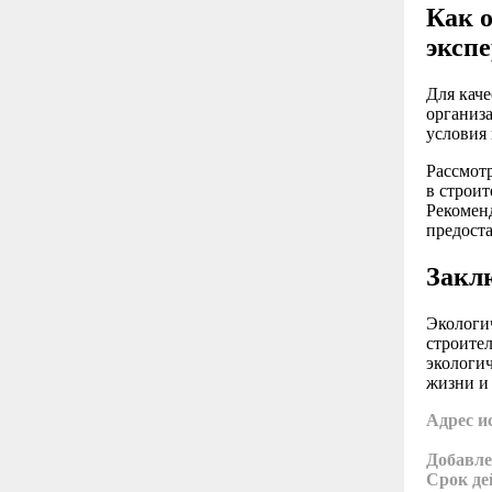
Как 
эксп
Для кач
организ
условия 
Рассмотр
в строи
Рекомен
предост
Закл
Экологи
строите
экологич
жизни и
Адрес и
Добавле
Срок де