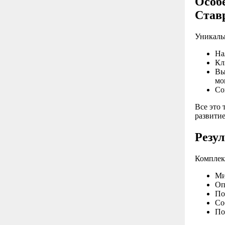
Особ
Став
Уникаль
На
Кл
Вы
мо
Со
Все это
развити
Резул
Комплекс
Ми
Оп
По
Со
По