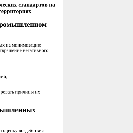
ческих стандартов на
территориях
 промышленном
ных на минимизацию
отвращение негативного
ний;
ировать причины их
омышленных
а оценку воздействия