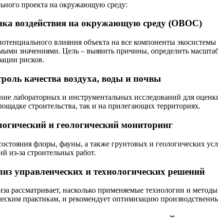
льного проекта на окружающую среду:
нка воздействия на окружающую среду (ОВОС)
потенциального влияния объекта на все компоненты экосистемы 
мыми значениями. Це­ль – выявить причины, определить масштаб
ации рисков.
троль качества воздуха, воды и почвы
ние лабораторных и инструментальных исследований для оценки
лощадке строительства, так и на прилегающих территориях.
логический и геологический мониторинг
остояния флоры, фауны, а также грунтовых и геологических усл
й из-за строительных работ.
лиз управленческих и технологических решений
иза рассматривает, насколько применяемые технологии и метод
ческим практикам, и рекомендует оптимизацию производственны