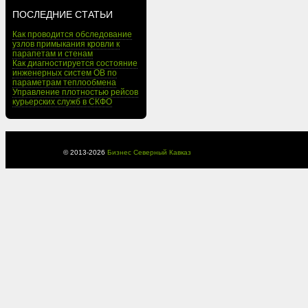
ПОСЛЕДНИЕ СТАТЬИ
Как проводится обследование
узлов примыкания кровли к
парапетам и стенам
Как диагностируется состояние
инженерных систем ОВ по
параметрам теплообмена
Управление плотностью рейсов
курьерских служб в СКФО
© 2013-
2026
Бизнес Северный Кавказ