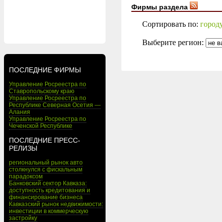
Фирмы раздела
Сортировать по:
город
Выберите регион:
ПОСЛЕДНИЕ ФИРМЫ
Управление Росреестра по
Ставропольскому краю
Управление Росреестра по
Республике Северная Осетия —
Алания
Управление Росреестра по
Чеченской Республике
ПОСЛЕДНИЕ ПРЕСС-
РЕЛИЗЫ
региональный рынок авто
столкнулся с фискальным
парадоксом
Банковский сектор Кавказа:
доступность кредитования и
финансирование бизнеса
Кавказский рынок недвижимости:
инвестиции в коммерческую
застройку