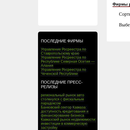
Фирмы 
Сорт
Выбе
ПОСЛЕДНИЕ ФИРМЫ
Управление Росреестра по
Ставропольскому краю
Управление Росреестра по
Республике Северная Осетия —
Алания
Управление Росреестра по
Чеченской Республике
ПОСЛЕДНИЕ ПРЕСС-
РЕЛИЗЫ
региональный рынок авто
столкнулся с фискальным
парадоксом
Банковский сектор Кавказа:
доступность кредитования и
финансирование бизнеса
Кавказский рынок недвижимости:
инвестиции в коммерческую
застройку