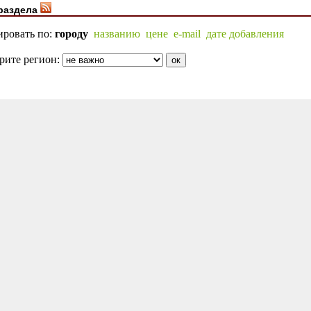
раздела
ировать по:
городу
названию
цене
e-mail
дате добавления
рите регион: