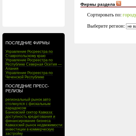
Фирмы раздела
Сортировать по:
город
Выберите регион:
ПОСЛЕДНИЕ ФИРМЫ
Управление Росреестра по
Ставропольскому краю
Управление Росреестра по
Республике Северная Осетия —
Алания
Управление Росреестра по
Чеченской Республике
ПОСЛЕДНИЕ ПРЕСС-
РЕЛИЗЫ
региональный рынок авто
столкнулся с фискальным
парадоксом
Банковский сектор Кавказа:
доступность кредитования и
финансирование бизнеса
Кавказский рынок недвижимости:
инвестиции в коммерческую
застройку