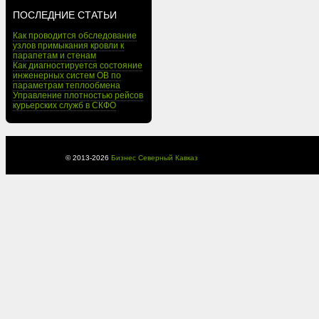
ПОСЛЕДНИЕ СТАТЬИ
Как проводится обследование
узлов примыкания кровли к
парапетам и стенам
Как диагностируется состояние
инженерных систем ОВ по
параметрам теплообмена
Управление плотностью рейсов
курьерских служб в СКФО
© 2013-
2026
Бизнес Северный Кавказ