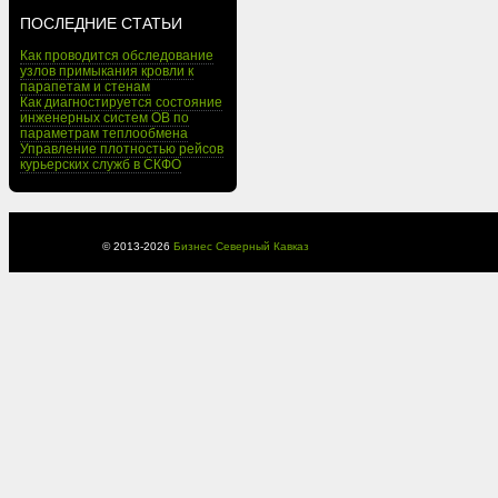
ПОСЛЕДНИЕ СТАТЬИ
Как проводится обследование
узлов примыкания кровли к
парапетам и стенам
Как диагностируется состояние
инженерных систем ОВ по
параметрам теплообмена
Управление плотностью рейсов
курьерских служб в СКФО
© 2013-
2026
Бизнес Северный Кавказ