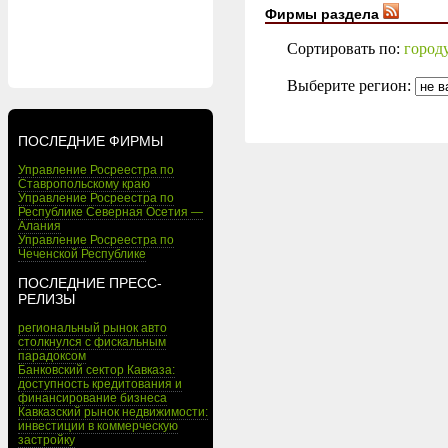
Фирмы раздела
Сортировать по:
город
Выберите регион:
ПОСЛЕДНИЕ ФИРМЫ
Управление Росреестра по
Ставропольскому краю
Управление Росреестра по
Республике Северная Осетия —
Алания
Управление Росреестра по
Чеченской Республике
ПОСЛЕДНИЕ ПРЕСС-
РЕЛИЗЫ
региональный рынок авто
столкнулся с фискальным
парадоксом
Банковский сектор Кавказа:
доступность кредитования и
финансирование бизнеса
Кавказский рынок недвижимости:
инвестиции в коммерческую
застройку