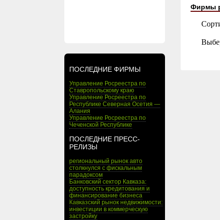
Фирмы 
Сорт
Выбе
ПОСЛЕДНИЕ ФИРМЫ
Управление Росреестра по
Ставропольскому краю
Управление Росреестра по
Республике Северная Осетия —
Алания
Управление Росреестра по
Чеченской Республике
ПОСЛЕДНИЕ ПРЕСС-
РЕЛИЗЫ
региональный рынок авто
столкнулся с фискальным
парадоксом
Банковский сектор Кавказа:
доступность кредитования и
финансирование бизнеса
Кавказский рынок недвижимости:
инвестиции в коммерческую
застройку